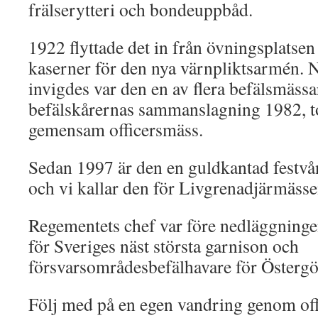
frälserytteri och bondeuppbåd.
1922 flyttade det in från övningsplatse
kaserner för den nya värnpliktsarmén. 
invigdes var den en av flera befälsmäss
befälskårernas sammanslagning 1982, t
gemensam officersmäss.
Sedan 1997 är den en guldkantad festvåni
och vi kallar den för Livgrenadjärmässe
Regementets chef var före nedläggninge
för Sveriges näst största garnison och
försvarsområdesbefälhavare för Östergö
Följ med på en egen vandring genom off